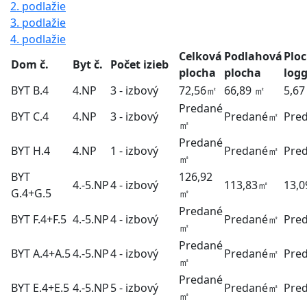
2. podlažie
3. podlažie
4. podlažie
Celková
Podlahová
Plo
Dom č.
Byt č.
Počet izieb
plocha
plocha
logg
BYT B.4
4.NP
3
- izbový
72,56
㎡
66,89
㎡
5,67
Predané
BYT C.4
4.NP
3
- izbový
Predané
㎡
Pre
㎡
Predané
BYT H.4
4.NP
1
- izbový
Predané
㎡
Pre
㎡
BYT
126,92
4.-5.NP
4
- izbový
113,83
㎡
13,0
G.4+G.5
㎡
Predané
BYT F.4+F.5
4.-5.NP
4
- izbový
Predané
㎡
Pre
㎡
Predané
BYT A.4+A.5
4.-5.NP
4
- izbový
Predané
㎡
Pre
㎡
Predané
BYT E.4+E.5
4.-5.NP
5
- izbový
Predané
㎡
Pre
㎡